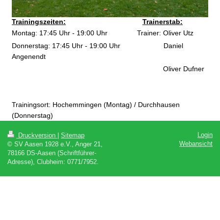
Trainingszeiten:
Trainerstab:
Montag: 17:45 Uhr - 19:00 Uhr Trainer: Oliver Utz
Donnerstag: 17:45 Uhr - 19:00 Uhr
Daniel
Angenendt
Oliver Dufner
Trainingsort: Hochemmingen (Montag) / Durchhausen
(Donnerstag)
Login
Druckversion
|
Sitemap
Webansicht
© SV Aasen 1928 e.V., Anger 21,
78166 DS-Aasen (Schriftführer-
Adresse), Clubheim: 0771/7952.