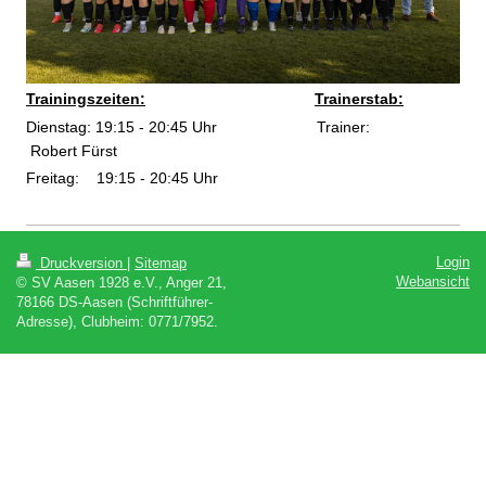
Trainingszeiten:
Trainerstab:
Dienstag: 19:15 - 20:45 Uhr Trainer:
Robert Fürst
Freitag: 19:15 - 20:45 Uhr
Login
Druckversion
|
Sitemap
Webansicht
© SV Aasen 1928 e.V., Anger 21,
78166 DS-Aasen (Schriftführer-
Adresse), Clubheim: 0771/7952.